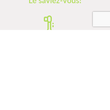
Un enfant a une dextérité fine adéquate pour
effectuer son brossage de dents seul, lorsqu’il est
capable d’écrire en lettres cursives. Avant, nous
recommandons que le brossage s’effectue sous la
supervision d’un adulte.